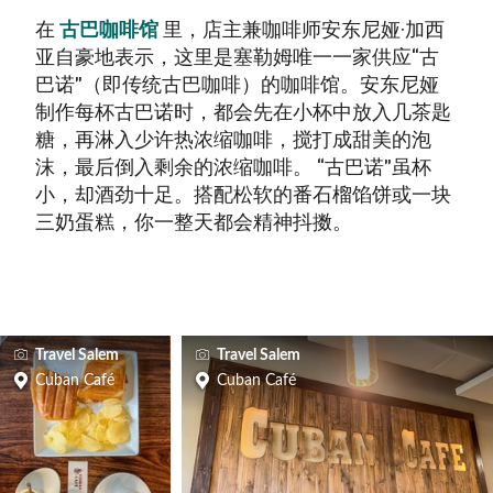
在
古巴咖啡馆
里，店主兼咖啡师安东尼娅·加西
亚自豪地表示，这里是塞勒姆唯一一家供应“古
巴诺”（即传统古巴咖啡）的咖啡馆。安东尼娅
制作每杯古巴诺时，都会先在小杯中放入几茶匙
糖，再淋入少许热浓缩咖啡，搅打成甜美的泡
沫，最后倒入剩余的浓缩咖啡。 “古巴诺”虽杯
小，却酒劲十足。搭配松软的番石榴馅饼或一块
三奶蛋糕，你一整天都会精神抖擞。
Travel Salem
Travel Salem
Cuban Café
Cuban Café