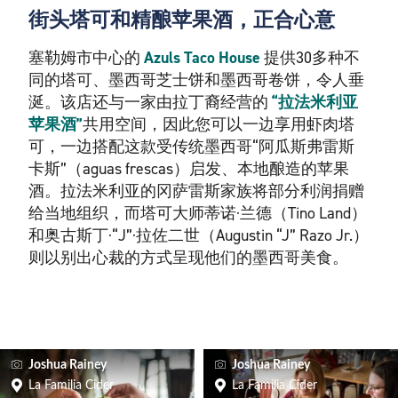
街头塔可和精酿苹果酒，正合心意
塞勒姆市中心的
Azuls Taco House
提供30多种不
同的塔可、墨西哥芝士饼和墨西哥卷饼，令人垂
涎。该店还与一家由拉丁裔经营的
“拉法米利亚
苹果酒”
共用空间，因此您可以一边享用虾肉塔
可，一边搭配这款受传统墨西哥“阿瓜斯弗雷斯
卡斯”（aguas frescas）启发、本地酿造的苹果
酒。拉法米利亚的冈萨雷斯家族将部分利润捐赠
给当地组织，而塔可大师蒂诺·兰德（Tino Land）
和奥古斯丁·“J”·拉佐二世（Augustin “J” Razo Jr.）
则以别出心裁的方式呈现他们的墨西哥美食。
Joshua Rainey
Joshua Rainey
La Familia Cider
La Familia Cider