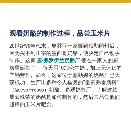
观看奶酪的制作过程，品尝玉米片
20世纪90年代末，奥乔亚一家搬到俄勒冈州后，
因为买不到正宗的墨西哥奶酪，便决定自己动手
制作。这家
唐·弗罗伊兰奶酪厂
便在一家人的厨
房里诞生了——每天用10加仑牛奶，加上无休止的
辛勤劳作。如今，这家位于塞勒姆的奶酪厂已大
获成功，生产出多种令人垂涎的“奎索弗雷斯科”
（Queso Fresco）奶酪。参观奶酪厂，了解这款
屡获殊荣的奶酪是如何制作的，然后去品尝他们
超棒的玉米片吧台。