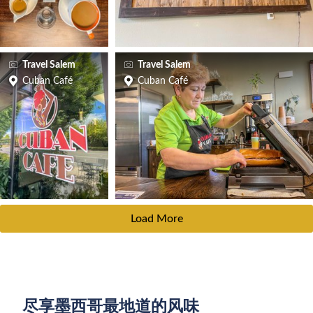
Travel Salem
Travel Salem
Cuban Café
Cuban Café
Load More
尽享墨西哥最地道的风味