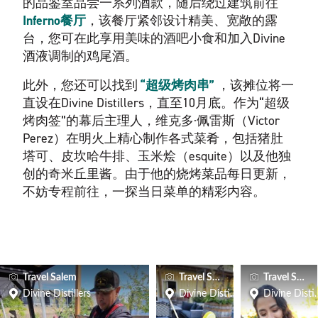
的品鉴室品尝一系列酒款，随后绕过建筑前往
Inferno餐厅
，该餐厅紧邻设计精美、宽敞的露
台，您可在此享用美味的酒吧小食和加入Divine
酒液调制的鸡尾酒。
此外，您还可以找到
“超级烤肉串”
，该摊位将一
直设在Divine Distillers，直至10月底。作为“超级
烤肉签”的幕后主理人，维克多·佩雷斯（Victor
Perez）在明火上精心制作各式菜肴，包括猪肚
塔可、皮坎哈牛排、玉米烩（esquite）以及他独
创的奇米丘里酱。由于他的烧烤菜品每日更新，
不妨专程前往，一探当日菜单的精彩内容。
Travel Salem
Travel Salem
Travel Salem
Divine Distillers
Divine Distillers
Divine Distil