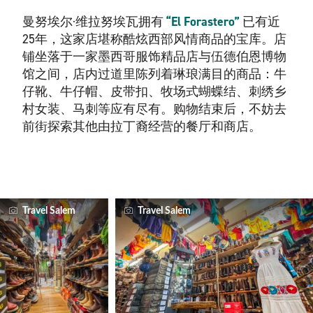
曼努埃尔·维拉努埃瓦拥有
“El Forastero”
已有近
25年，这家店堪称酷炫西部风情商品的宝库。店
铺坐落于一家墨西哥服饰精品店与伍德伯恩博物
馆之间，店内过道里陈列着琳琅满目的商品：牛
仔靴、牛仔帽、皮带扣、牧场式蝴蝶结、刺绣乡
村女装、马刺等应有尽有。购物结束后，不妨去
前街探索其他由拉丁裔经营的餐厅和商店。
Travel Salem
Travel Salem