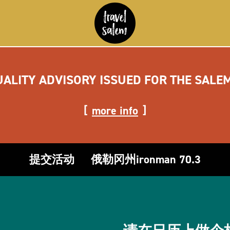
UALITY ADVISORY ISSUED FOR THE SALE
more info
提交活动
俄勒冈州ironman 70.3