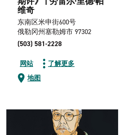
期许》 | 劳雷尔·里德·帕
维奇
东南区米申街600号
俄勒冈州塞勒姆市 97302
(503) 581-2228
网站
了解更多
地图