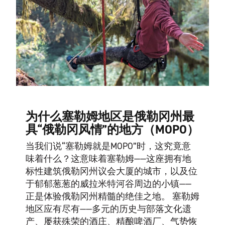
为什么塞勒姆地区是俄勒冈州最
具“俄勒冈风情”的地方（MOPO）
当我们说“塞勒姆就是MOPO”时，这究竟意
味着什么？这意味着塞勒姆——这座拥有地
标性建筑俄勒冈州议会大厦的城市，以及位
于郁郁葱葱的威拉米特河谷周边的小镇——
正是体验俄勒冈州精髓的绝佳之地。 塞勒姆
地区应有尽有——多元的历史与部落文化遗
产、屡获殊荣的酒庄、精酿啤酒厂、气势恢