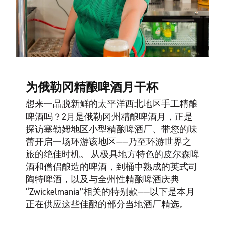
为俄勒冈精酿啤酒月干杯
想来一品脱新鲜的太平洋西北地区手工精酿
啤酒吗？2月是俄勒冈州精酿啤酒月，正是
探访塞勒姆地区小型精酿啤酒厂、带您的味
蕾开启一场环游该地区——乃至环游世界之
旅的绝佳时机。 从极具地方特色的皮尔森啤
酒和僧侣酿造的啤酒，到桶中熟成的英式司
陶特啤酒，以及与全州性精酿啤酒庆典
“Zwickelmania”相关的特别款——以下是本月
正在供应这些佳酿的部分当地酒厂精选。