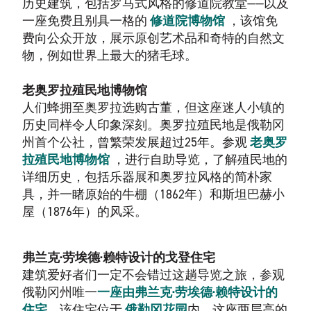
历史建筑，包括罗马式风格的修道院教堂——以及
一座免费且别具一格的
修道院博物馆
，该馆免
费向公众开放，展示原创艺术品和奇特的自然文
物，例如世界上最大的猪毛球。
老奥罗拉殖民地博物馆
人们蜂拥至奥罗拉选购古董，但这座迷人小镇的
历史同样令人印象深刻。奥罗拉殖民地是俄勒冈
州首个公社，曾繁荣发展超过25年。参观
老奥罗
拉殖民地博物馆
，进行自助导览，了解殖民地的
详细历史，包括乐器展和奥罗拉风格的简朴家
具，并一睹原始的牛棚（1862年）和斯坦巴赫小
屋（1876年）的风采。
弗兰克·劳埃德·赖特设计的戈登住宅
建筑爱好者们一定不会错过这趟导览之旅，参观
俄勒冈州唯一
一座由弗兰克·劳埃德·赖特设计的
住宅
，
该住宅位于
俄勒冈花园
内。这座两层高的