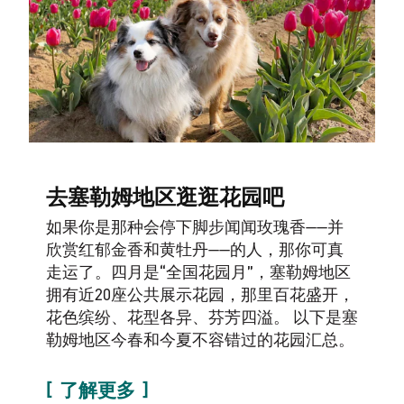
去塞勒姆地区逛逛花园吧
如果你是那种会停下脚步闻闻玫瑰香——并
欣赏红郁金香和黄牡丹——的人，那你可真
走运了。四月是“全国花园月”，塞勒姆地区
拥有近20座公共展示花园，那里百花盛开，
花色缤纷、花型各异、芬芳四溢。 以下是塞
勒姆地区今春和今夏不容错过的花园汇总。
了解更多