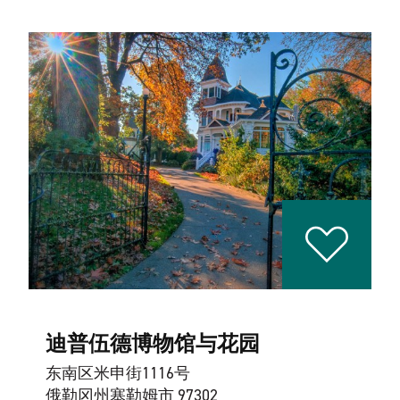
迪普伍德博物馆与花园
东南区米申街1116号
俄勒冈州塞勒姆市 97302