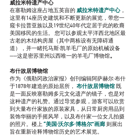
威拉米特遗产中心
在塞勒姆这座占地五英亩的
威拉米特遗产中心
，
这里有14座历史建筑和不断更新的展览，带您一
窥卡拉普亚族以及19世纪40年代定居于此的欧裔
美国移民的生活。 您可以参观太平洋西北地区最
古老的木结构房屋（其中两栋设有无障碍通
道），并一睹托马斯·凯羊毛厂的原始机械设备
——这是密苏里州以西唯一的羊毛厂博物馆
。
布什故居博物馆
作为《俄勒冈政治家报》创刊编辑阿萨赫尔·布什
于1878年建造的原始居所，
布什故居博物馆
既
是一面反映塞勒姆多元文化遗产的镜子，也是对
这种遗产的礼赞。通过导览参观，游客可以欣赏
到大量布什家族的原装家具，从日常厨房用品到
装饰华丽的手摇风琴，以及布什家一位女儿拍摄
的照片。楼上
“美国·沃尔多·博格尔”画廊
则展出
旨在重新诠释博物馆历史的艺术展览。