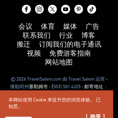
会议
体育
媒体
广告
联系我们
行业
博客
搬迁
订阅我们的电子通讯
视频
免费游客指南
网站地图
© 2026 TravelSalem.com 由 Travel Salem 运营
-
俄勒冈州
塞勒姆市
- (
503) 581 4325
- 邮寄地址
：
俄勒冈州塞勒姆市东北中心街 630 号，邮编
本网站使用 Cookie 来提升您的浏览体验。
已
97301
知悉。
接受