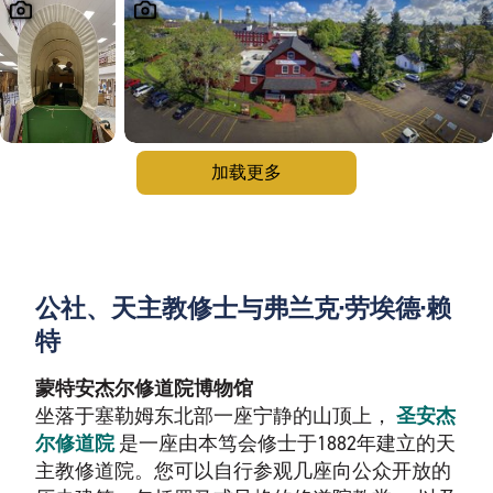
加载更多
公社、天主教修士与弗兰克·劳埃德·赖
特
蒙特安杰尔修道院博物馆
坐落于塞勒姆东北部一座宁静的山顶上，
圣安杰
尔修道院
是一座由本笃会修士于1882年建立的天
主教修道院。您可以自行参观几座向公众开放的