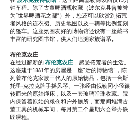
在
波尔克县博物馆
，这里距离塞勒姆以西仅15分
钟车程。除了古董啤酒瓶收藏（波尔克县曾被誉
为“世界啤酒花之都”）外，您还可以欣赏到拓荒
者风格的连衣裙、历史地图以及一辆等比例复刻
的篷车。这座氛围友好的博物馆还设有一座藏书
丰富的研究图书馆，供人们追溯家族谱系
。
布伦克农庄
在经过翻新的
布伦克农庄
，感受拓荒者的生活。
这座建于1861年的房屋是一座“活的博物馆”，陈
列着布伦克家族三代人的原始物品，包括一台斯
托里-克拉克牌手摇风琴、一张经由俄勒冈小径辗
转而来的原始绳床，以及一套玻璃弹珠收藏。院
内保留着原始的粮仓和户外厕所，而那间堆满古
董工具的机械车间，每月第二个星期六会举办铁
匠课程。