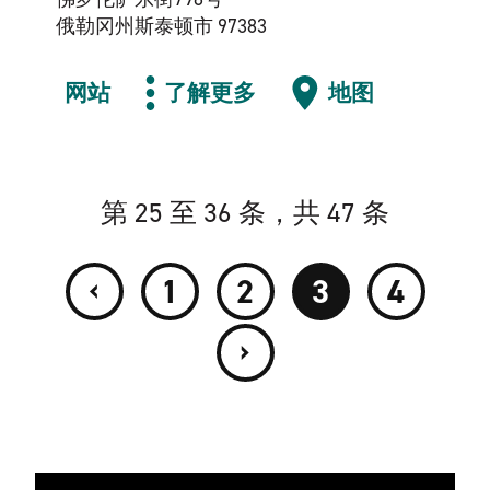
俄勒冈州斯泰顿市 97383
网站
了解更多
地图
第 25 至 36 条，共 47 条
‹
1
2
3
4
›