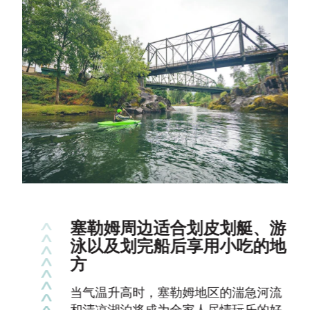
塞勒姆周边适合划皮划艇、游
泳以及划完船后享用小吃的地
方
当气温升高时，塞勒姆地区的湍急河流
和清凉湖泊将成为全家人尽情玩乐的好