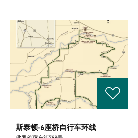
斯泰顿-6座桥自行车环线
佛罗伦萨东街798号