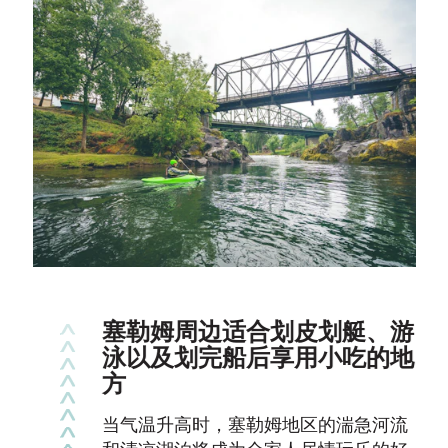
塞勒姆周边适合划皮划艇、游
泳以及划完船后享用小吃的地
方
当气温升高时，塞勒姆地区的湍急河流