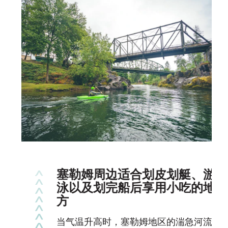
塞勒姆周边适合划皮划艇、游
泳以及划完船后享用小吃的地
方
当气温升高时，塞勒姆地区的湍急河流