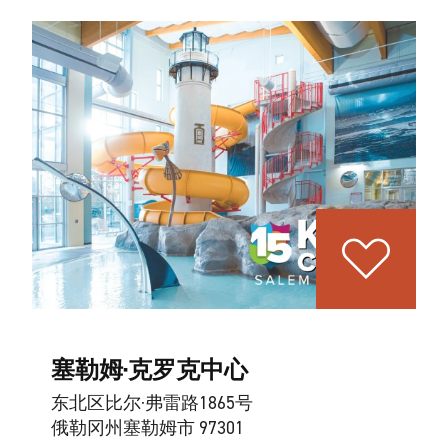
塞勒姆·克罗克中心
东北区比尔·弗雷路1865号
俄勒冈州塞勒姆市 97301