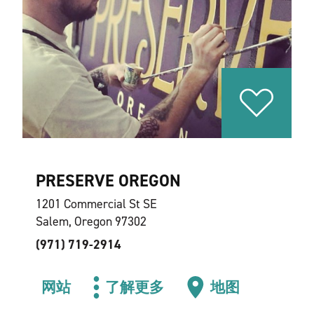
PRESERVE OREGON
1201 Commercial St SE
Salem, Oregon 97302
(971) 719-2914
网站
了解更多
地图