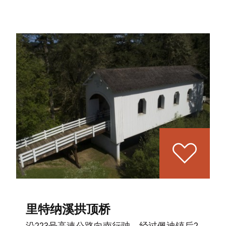
里特纳溪拱顶桥