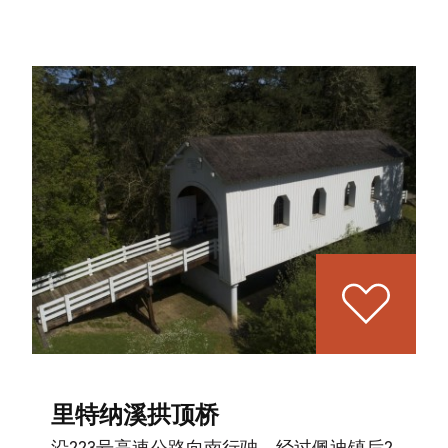
里特纳溪拱顶桥