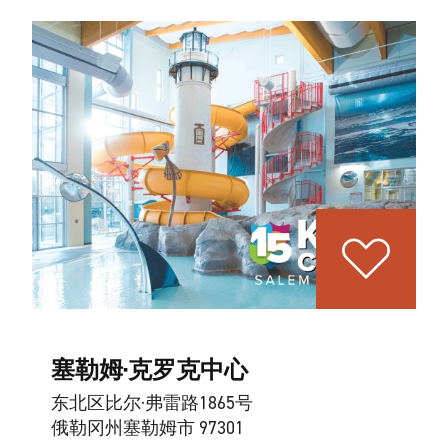
塞勒姆·克罗克中心
东北区比尔·弗雷路1865号
俄勒冈州塞勒姆市 97301