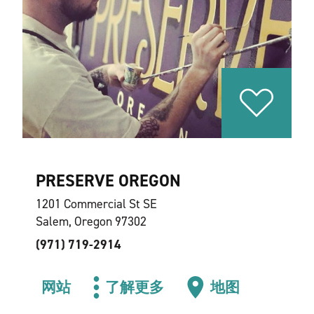
PRESERVE OREGON
1201 Commercial St SE
Salem, Oregon 97302
(971) 719-2914
网站
了解更多
地图