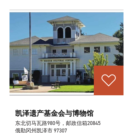
凯泽遗产基金会与博物馆
东北切马瓦路980号，邮政信箱20845
俄勒冈州凯泽市 97307