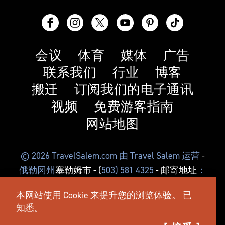
会议
体育
媒体
广告
联系我们
行业
博客
搬迁
订阅我们的电子通讯
视频
免费游客指南
网站地图
© 2026 TravelSalem.com 由 Travel Salem 运营
-
俄勒冈州
塞勒姆市
- (
503) 581 4325
- 邮寄地址
：
俄勒冈州塞勒姆市东北中心街 630 号，邮编
本网站使用 Cookie 来提升您的浏览体验。
已
97301
知悉。