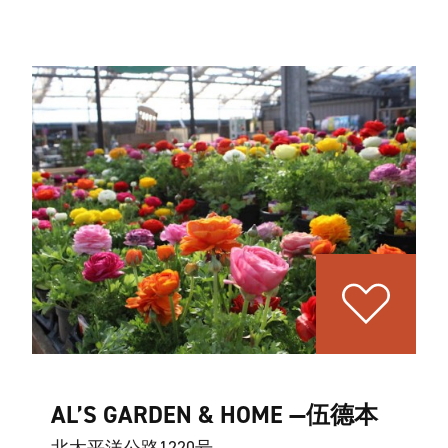
AL’S GARDEN & HOME —伍德本